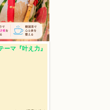
RTテーマ『叶え力』