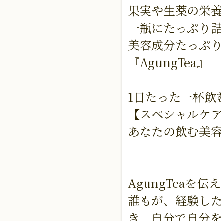
果実や生薬の栄
一瓶にたっぷり
美容成分たっぷ
『AgungTea』
1日たった一杯飲
【スペシャルケ
あなたの飲む美
AgungTea
誰もが、経験し
き、自分で自分